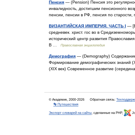
Пенсия
— (Pension) Пенсия это регулярн
инвалидность, достигшим пенсионного воз
пенсии, пенсии в РФ, пенсия по старост
ВИЗАНТИЙСКАЯ ИМПЕРИЯ. ЧАСТЬ I
— [В
средневек. христ. гос во в Средиземноморь
исторический центр развития Православия. 
В …
Православная энциклопедия
Демография
— (Demography) Содержание
Формирование демографических знаний (X
(XIX век) Современное развитие (середи
© Академик, 2000-2026
Обратная связь:
Техподдерж
👣 Путешествия
Экспорт словарей на сайты
, сделанные на PHP,
Jo