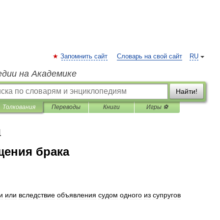
Запомнить сайт
Словарь на свой сайт
RU
едии на Академике
Найти!
Толкования
Переводы
Книги
Игры ⚽
я
щения брака
и
или
вследствие
объявления
судом
одного
из
супругов