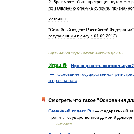
2
.
Брак
может
быть
прекращен
путем
его
р
по
заявлению
опекуна
супруга
,
признанно
Источник:
"
Семейный
кодекс
Российской
Федерации
вступающими
в
силу
с
01
.
09
.
2012
)
Официальная
терминология
.
Академик
.
ру
.
2012
.
Игры ⚽
Нужно решить контрольную?
Основания государственной регистра
и прав на него
Смотреть что такое "Основания дл
Семейный кодекс РФ
— федеральный зак
Принят: Государственной думой 8 декабря
…
Википедия