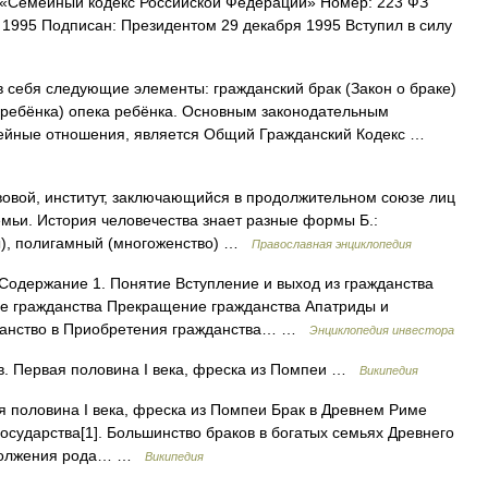
«Семейный кодекс Российской Федерации» Номер: 223 ФЗ
 1995 Подписан: Президентом 29 декабря 1995 Вступил в силу
 себя следующие элементы: гражданский брак (Закон о браке)
 ребёнка) опека ребёнка. Основным законодательным
мейные отношения, является Общий Гражданский Кодекс …
вовой, институт, заключающийся в продолжительном союзе лиц
емьи. История человечества знает разные формы Б.:
ы), полигамный (многоженство) …
Православная энциклопедия
 Содержание 1. Понятие Вступление и выход из гражданства
е гражданства Прекращение гражданства Апатриды и
жданство в Приобретения гражданства… …
Энциклопедия инвестора
в. Первая половина I века, фреска из Помпеи …
Википедия
я половина I века, фреска из Помпеи Брак в Древнем Риме
осударства[1]. Большинство браков в богатых семьях Древнего
родолжения рода… …
Википедия