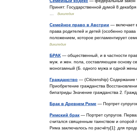
Семейный кодекс
— федеральный закон 
Принят: Государственной думой 8 декабря
…
Википедия
Семейное право в Австрии
— включает в
права родителей и детей (особенно права
положением, которое регламентирует се
Википедия
БРАК
— общественный, и в частности пра
муж. и жен. пола, составляющем основу с
моногамный (Б. одного мужа и одной жен
Гражданство
— (Citizenship) Содержание
Приобретение гражданства Восстановлени
бипатриды Значение гражданства 2. Гра
Брак в Древнем Риме
— Портрет супруго
Римский брак
— Портрет супругов. Перва
считался священным таинством и опорой г
Рима заключалось по расчёту[1]: для п