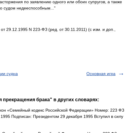
асторжения
по
заявлению
одного
или
обоих
супругов
,
а
также
го
судом
недееспособным
..."
"
от
29
.
12
.
1995
N
223
-
ФЗ
(
ред
.
от
30
.
11
.
2011
) (
с
изм
.
и
доп
.,
ции судна
Основная игра
я прекращения брака" в других словарях:
он «Семейный кодекс Российской Федерации» Номер: 223 ФЗ
 1995 Подписан: Президентом 29 декабря 1995 Вступил в силу