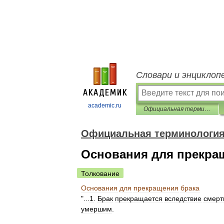
Словари и энциклоп
academic.ru
Официальная терминология
Официальная терминологи
Основания для прекра
Толкование
Основания
для
прекращения
брака
"...
1
.
Брак
прекращается
вследствие
смерт
умершим
.