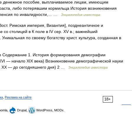
ое денежное пособие, выплачиваемое лицам, имеющим
раста, либо потерявшим кормильца История возникновения
и, пенсия по инвалидности,… …
Энциклопедия инвестора
ост. Римская империя, Византия], позднеантичное и
е со столицей в К поле в IV сер. XV в.; важнейший
Уникальная по своему богатству христ. культура, созданная в
 Содержание 1. История формирования демографии
VI — начало XIX века) Возникновение демографической науки
на XX — до сегодняшнего дня) 2 …
Энциклопедия инвестора
ка
,
Реклама на сайте
18+
omla,
Drupal,
WordPress, MODx.