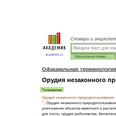
Словари и энциклоп
academic.ru
Официальная терминология
Официальная терминологи
Орудия незаконного п
Толкование
Орудия
незаконного
природопользования
"...
Орудия
незаконного
природопользован
уничтожения
объектов
животного
и
растит
для
охоты
,
орудия
рыболовства
,
бензопил