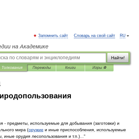
Запомнить сайт
Словарь на свой сайт
RU
едии на Академике
Найти!
Толкования
Переводы
Книги
Игры ⚽
я
риродопользования
ия
-
предметы
,
используемые
для
добывания
(
заготовки
)
и
ельного
мира
(
оружие
и
иные
приспособления
,
используемые
ы
,
иные
орудия
лесопользования
и
т
.
п
.)..."