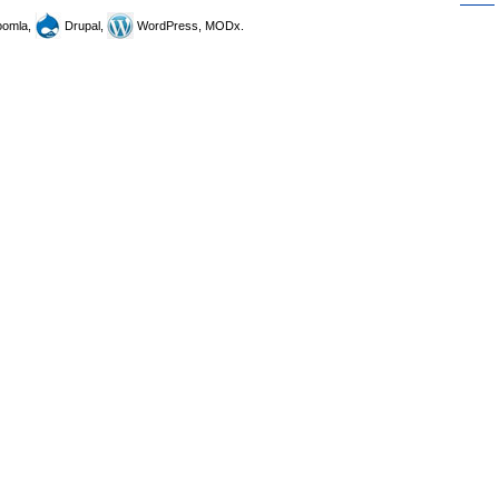
omla,
Drupal,
WordPress, MODx.