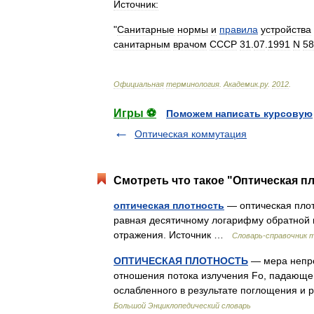
Источник:
"
Санитарные
нормы
и
правила
устройства
санитарным
врачом
СССР
31
.
07
.
1991
N
58
Официальная
терминология
.
Академик
.
ру
.
2012
.
Игры ⚽
Поможем написать курсовую
Оптическая коммутация
Смотреть что такое "Оптическая пл
оптическая плотность
— оптическая плот
равная десятичному логарифму обратной
отражения. Источник …
Словарь-справочник 
ОПТИЧЕСКАЯ ПЛОТНОСТЬ
— мера непро
отношения потока излучения Fо, падающег
ослабленного в результате поглощения и
Большой Энциклопедический словарь