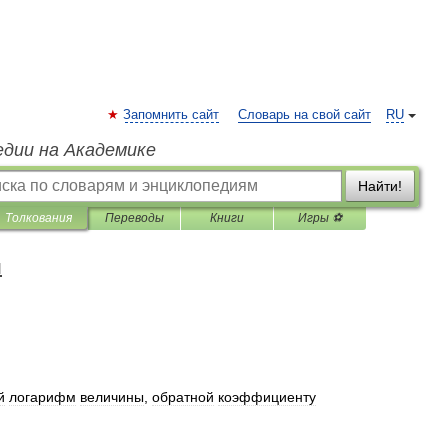
Запомнить сайт
Словарь на свой сайт
RU
едии на Академике
Найти!
Толкования
Переводы
Книги
Игры ⚽
я
й
логарифм
величины
,
обратной
коэффициенту