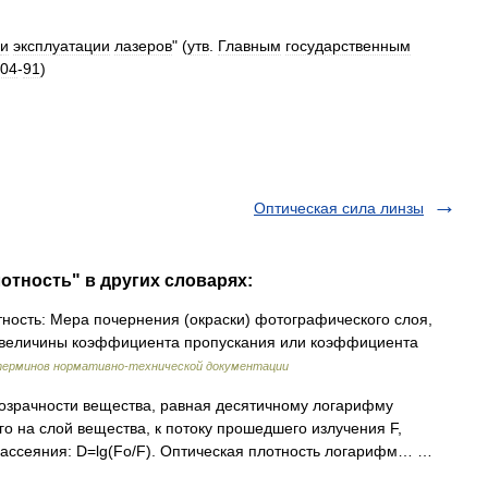
и
эксплуатации
лазеров
" (
утв
.
Главным
государственным
04
-
91
)
Оптическая сила линзы
отность" в других словарях:
ность: Мера почернения (окраски) фотографического слоя,
 величины коэффициента пропускания или коэффициента
терминов нормативно-технической документации
зрачности вещества, равная десятичному логарифму
о на слой вещества, к потоку прошедшего излучения F,
 рассеяния: D=lg(Fо/F). Оптическая плотность логарифм… …