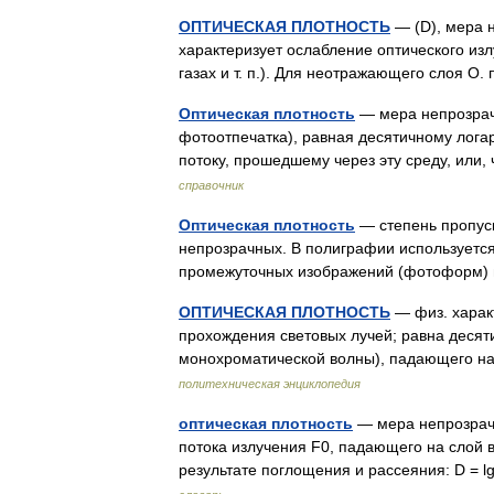
ОПТИЧЕСКАЯ ПЛОТНОСТЬ
— (D), мера н
характеризует ослабление оптического излу
газах и т. п.). Для неотражающего слоя О. п
Оптическая плотность
— мера непрозрачно
фотоотпечатка), равная десятичному лог
потоку, прошедшему через эту среду, или
справочник
Оптическая плотность
— степень пропуск
непрозрачных. В полиграфии используется
промежуточных изображений (фотоформ)
ОПТИЧЕСКАЯ ПЛОТНОСТЬ
— физ. харак
прохождения световых лучей; равна десят
монохроматической волны), падающего н
политехническая энциклопедия
оптическая плотность
— мера непрозрач
потока излучения F0, падающего на слой в
результате поглощения и рассеяния: D =