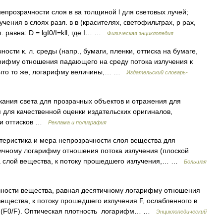
епрозрачности слоя в ва толщиной l для световых лучей;
чения в слоях разл. в в (красителях, светофильтрах, р рах,
. равна: D = lgI0/I=kll, где I… …
Физическая энциклопедия
сти к. л. среды (напр., бумаги, пленки, оттиска на бумаге,
арифму отношения падающего на среду потока излучения к
, что то же, логарифму величины,… …
Издательский словарь-
ания света для прозрачных объектов и отражения для
 для качественной оценки издательских оригиналов,
 и оттисков …
Реклама и полиграфия
теристика и мера непрозрачности слоя вещества для
ичному логарифму отношения потока излучения (плоской
а слой вещества, к потоку прошедшего излучения,… …
Большая
ности вещества, равная десятичному логарифму отношения
ещества, к потоку прошедшего излучения F, ослабленного в
 lg(F0/F). Оптическая плотность логарифм… …
Энциклопедический