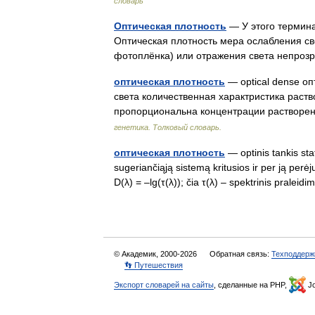
словарь
Оптическая плотность
— У этого термина
Оптическая плотность мера ослабления све
фотоплёнка) или отражения света непро
оптическая плотность
— optical dense о
света количественная характристика раств
пропорциональна концентрации растворен
генетика. Толковый словарь.
оптическая плотность
— optinis tankis stat
sugeriančiąją sistemą kritusios ir per ją perė
D(λ) = –lg(τ(λ)); čia τ(λ) – spektrinis pral
© Академик, 2000-2026
Обратная связь:
Техподдерж
👣 Путешествия
Экспорт словарей на сайты
, сделанные на PHP,
Jo