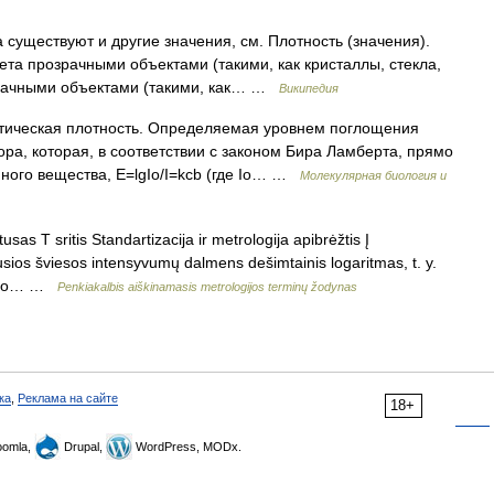
 существуют и другие значения, см. Плотность (значения).
та прозрачными объектами (такими, как кристаллы, стекла,
зрачными объектами (такими, как… …
Википедия
птическая плотность. Определяемая уровнем поглощения
ора, которая, в соответствии с законом Бира Ламберта, прямо
ного вещества, E=lgIo/I=kcb (где Io… …
Молекулярная биология и
usas T sritis Standartizacija ir metrologija apibrėžtis Į
jusios šviesos intensyvumų dalmens dešimtainis logaritmas, t. y.
eidimo… …
Penkiakalbis aiškinamasis metrologijos terminų žodynas
ка
,
Реклама на сайте
18+
omla,
Drupal,
WordPress, MODx.