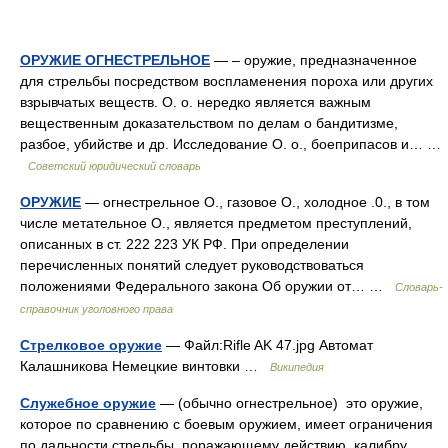
ОРУЖИЕ ОГНЕСТРЕЛЬНОЕ
— – оружие, предназначенное
для стрельбы посредством воспламенения пороха или других
взрывчатых веществ. О. о. нередко является важным
вещественным доказательством по делам о бандитизме,
разбое, убийстве и др. Исследование О. о., боеприпасов и… …
Советский юридический словарь
ОРУЖИЕ
— огнестрельное О., газовое О., холодное .0., в том
числе метательное О., является предметом преступлений,
описанных в ст. 222 223 УК РФ. При определении
перечисленных понятий следует руководствоваться
положениями Федерального закона Об оружии от… …
Словарь-
справочник уголовного права
Стрелковое оружие
— Файл:Rifle AK 47.jpg Автомат
Калашникова Немецкие винтовки …
Википедия
Служебное оружие
— (обычно огнестрельное) это оружие,
которое по сравнению с боевым оружием, имеет ограничения
по дальности стрельбы, поражающему действию, калибру.