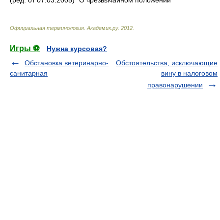
(ред. от 07.03.2005) "О чрезвычайном положении"
Официальная терминология
.
Академик.ру
.
2012
.
Игры ⚽
Нужна курсовая?
Обстановка ветеринарно-
Обстоятельства, исключающие
санитарная
вину в налоговом
правонарушении