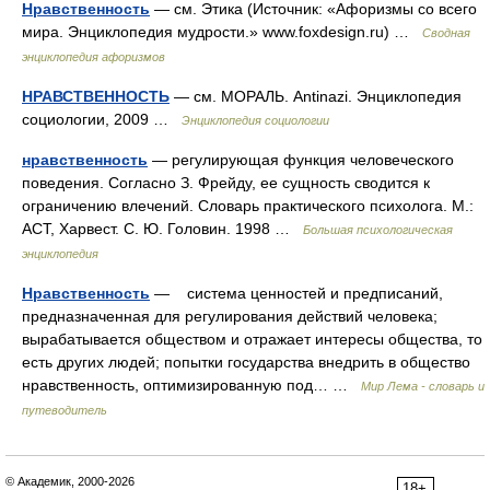
Нравственность
— см. Этика (Источник: «Афоризмы со всего
мира. Энциклопедия мудрости.» www.foxdesign.ru) …
Сводная
энциклопедия афоризмов
НРАВСТВЕННОСТЬ
— см. МОРАЛЬ. Antinazi. Энциклопедия
социологии, 2009 …
Энциклопедия социологии
нравственность
— регулирующая функция человеческого
поведения. Согласно З. Фрейду, ее сущность сводится к
ограничению влечений. Словарь практического психолога. М.:
АСТ, Харвест. С. Ю. Головин. 1998 …
Большая психологическая
энциклопедия
Нравственность
— система ценностей и предписаний,
предназначенная для регулирования действий человека;
вырабатывается обществом и отражает интересы общества, то
есть других людей; попытки государства внедрить в общество
нравственность, оптимизированную под… …
Мир Лема - словарь и
путеводитель
© Академик, 2000-2026
18+