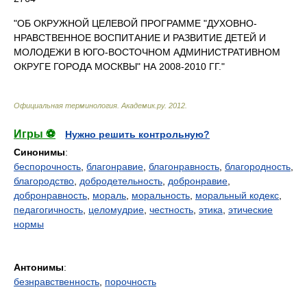
"ОБ ОКРУЖНОЙ ЦЕЛЕВОЙ ПРОГРАММЕ "ДУХОВНО-
НРАВСТВЕННОЕ ВОСПИТАНИЕ И РАЗВИТИЕ ДЕТЕЙ И
МОЛОДЕЖИ В ЮГО-ВОСТОЧНОМ АДМИНИСТРАТИВНОМ
ОКРУГЕ ГОРОДА МОСКВЫ" НА 2008-2010 ГГ."
Официальная терминология
.
Академик.ру
.
2012
.
Игры ⚽
Нужно решить контрольную?
Синонимы
:
беспорочность
,
благонравие
,
благонравность
,
благородность
,
благородство
,
добродетельность
,
добронравие
,
добронравность
,
мораль
,
моральность
,
моральный кодекс
,
педагогичность
,
целомудрие
,
честность
,
этика
,
этические
нормы
Антонимы
:
безнравственность
,
порочность