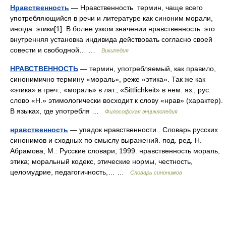
Нравственность
— Нравственность термин, чаще всего
употребляющийся в речи и литературе как синоним морали,
иногда этики[1]. В более узком значении нравственность это
внутренняя установка индивида действовать согласно своей
совести и свободной… …
Википедия
НРАВСТВЕННОСТЬ
— термин, употребляемый, как правило,
синонимично термину «мораль», реже «этика». Так же как
«этика» в греч., «мораль» в лат., «Sittlichkeit» в нем. яз., рус.
слово «Н.» этимологически восходит к слову «нрав» (характер).
В языках, где употребля …
Философская энциклопедия
нравственность
— упадок нравственности.. Словарь русских
синонимов и сходных по смыслу выражений. под. ред. Н.
Абрамова, М.: Русские словари, 1999. нравственность мораль,
этика; моральный кодекс, этические нормы, честность,
целомудрие, педагогичность,… …
Словарь синонимов