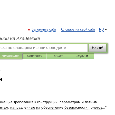
Запомнить сайт
Словарь на свой сайт
RU
едии на Академике
Найти!
Толкования
Переводы
Книги
Игры ⚽
я
и
ржащие
требования
к
конструкции
,
параметрам
и
летным
нтам
,
направленные
на
обеспечение
безопасности
полетов
..."