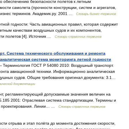
о обеспечению безопасности полетов к летным
мости самолета (прочности конструкции, систем и агрегатов,
 бизнес терминов. Академик.ру. 2001 …
Словарь бизнес-терминов
тной годности: Часть авиационных правил, которая содержит
летным качествам воздушных судов и их компонентов,
ти полетов [4]. Источник …
Словарь-справочник терминов
рт. Система технического обслуживания и ремонта
аналитическая система мониторинга летной годности
 Терминология ГОСТ Р 54080 2010: Воздушный транспорт.
монта авиационной техники. Информационно аналитическая
душных судов. Общие требования оригинал документа: 3.1…
нической документации
т, регламентирующий допускаемые значения величин на
5.185 2001: Отраслевая система стандартизации. Термины и
о проектирования. Линии… …
Словарь-справочник терминов
сти отрыва и этап полёта до момента достижения скорости,