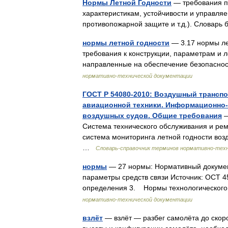
Нормы Летной Годности
— требования п
характеристикам, устойчивости и управляе
противопожарной защите и т.д.). Словарь
нормы летной годности
— 3.17 нормы ле
требования к конструкции, параметрам и 
направленные на обеспечение безопаснос
нормативно-технической документации
ГОСТ Р 54080-2010: Воздушный транспо
авиационной техники. Информационно-
воздушных судов. Общие требования
—
Система технического обслуживания и ре
система мониторинга летной годности воз
…
Словарь-справочник терминов нормативно-тех
нормы
— 27 нормы: Нормативный докумен
параметры средств связи Источник: ОСТ 4
определения 3. Нормы технологическог
нормативно-технической документации
взлёт
— взлёт — разбег самолёта до скоро