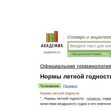
Словари и энциклоп
academic.ru
Официальная терминология
Официальная терминологи
Нормы летной годност
Толкование
Перевод
Нормы
летной
годности
"...
Нормы
летной
годности
-
правила
,
соде
качествам
воздушного
судна
и
его
компоне