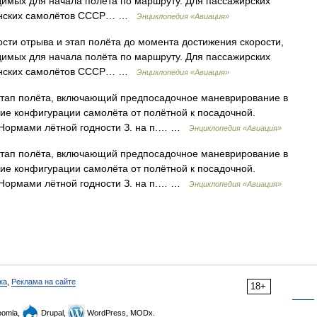
димых для начала полёта по маршруту. Для пассажирских
данских самолётов СССР… …
Энциклопедия «Авиация»
сти отрыва и этап полёта до момента достижения скорости,
димых для начала полёта по маршруту. Для пассажирских
данских самолётов СССР… …
Энциклопедия «Авиация»
этап полёта, включающий предпосадочное маневрирование в
ие конфигурации самолёта от полётной к посадочной.
 Нормами лётной годности З. на п.… …
Энциклопедия «Авиация»
этап полёта, включающий предпосадочное маневрирование в
ие конфигурации самолёта от полётной к посадочной.
 Нормами лётной годности З. на п.… …
Энциклопедия «Авиация»
ка
,
Реклама на сайте
18+
omla,
Drupal,
WordPress, MODx.