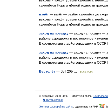
высоты и конфигурации самолёта, необхо
самолётов Нормы лётной годности граж
взлёт
— взлёт — разбег самолёта до скоро
высоты и конфигурации самолёта, необхо
самолётов Нормы лётной годности граж
заход на посадку
— заход на посадку — 
районе аэродрома и постепенное изменен
В соответствии с действовавшими в СССР
заход на посадку
— заход на посадку — 
районе аэродрома и постепенное изменен
В соответствии с действовавшими в СССР
Вертолёт
— Bell 205 …
Википедия
© Академик, 2000-2026
Обратная связь:
Техподдерж
👣 Путешествия
Экспорт словарей на сайты
, сделанные на PHP,
Jo