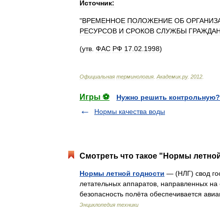
Источник:
"
ВРЕМЕННОЕ
ПОЛОЖЕНИЕ
ОБ
ОРГАНИЗ
РЕСУРСОВ
И
СРОКОВ
СЛУЖБЫ
ГРАЖДА
(
утв
.
ФАС
РФ
17
.
02
.
1998
)
Официальная
терминология
.
Академик
.
ру
.
2012
.
Игры ⚽
Нужно решить контрольную?
Нормы качества воды
Смотреть что такое "Нормы летной
Нормы летной годности
— (НЛГ) свод го
летательных аппаратов, направленных на 
безопасность полёта обеспечивается ави
Энциклопедия техники