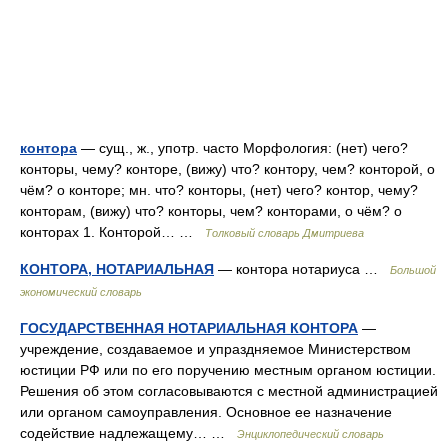
контора
— сущ., ж., употр. часто Морфология: (нет) чего?
конторы, чему? конторе, (вижу) что? контору, чем? конторой, о
чём? о конторе; мн. что? конторы, (нет) чего? контор, чему?
конторам, (вижу) что? конторы, чем? конторами, о чём? о
конторах 1. Конторой… …
Толковый словарь Дмитриева
КОНТОРА, НОТАРИАЛЬНАЯ
— контора нотариуса …
Большой
экономический словарь
ГОСУДАРСТВЕННАЯ НОТАРИАЛЬНАЯ КОНТОРА
—
учреждение, создаваемое и упраздняемое Министерством
юстиции РФ или по его поручению местным органом юстиции.
Решения об этом согласовываются с местной администрацией
или органом самоуправления. Основное ее назначение
содействие надлежащему… …
Энциклопедический словарь