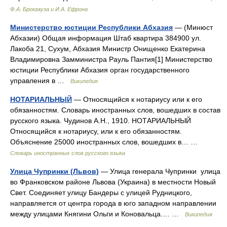
Ф.А. Брокгауза и И.А. Ефрона
Министерство юстиции Республики Абхазия
— (Минюст
Абхазии) Общая информация Штаб квартира 384900 ул.
Лакоба 21, Сухум, Абхазия Министр Онищенко Екатерина
Владимировна Замминистра Рауль Пантия[1] Министерство
юстиции Республики Абхазия орган государственного
управления в …
Википедия
НОТАРИАЛЬНЫЙ
— Относящийся к нотариусу или к его
обязанностям. Словарь иностранных слов, вошедших в состав
русского языка. Чудинов А.Н., 1910. НОТАРИАЛЬНЫЙ
Относящийся к нотариусу, или к его обязанностям.
Объяснение 25000 иностранных слов, вошедших в… …
Словарь иностранных слов русского языка
Улица Чупринки (Львов)
— Улица генерала Чупринки улица
во Франковском районе Львова (Украина) в местности Новый
Свет. Соединяет улицу Бандеры с улицей Рудницкого,
направляется от центра города в юго западном направлении
между улицами Княгини Ольги и Коновальца.… …
Википедия