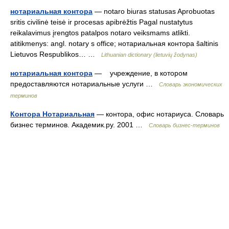
нотариальная контора
— notaro biuras statusas Aprobuotas
sritis civilinė teisė ir procesas apibrėžtis Pagal nustatytus
reikalavimus įrengtos patalpos notaro veiksmams atlikti.
atitikmenys: angl. notary s office; нотариальная контора šaltinis
Lietuvos Respublikos… …
Lithuanian dictionary (lietuvių žodynas)
нотариальная контора
— учреждение, в котором
предоставляются нотариальные услуги …
Словарь экономических
терминов
Контора Нотариальная
— контора, офис нотариуса. Словарь
бизнес терминов. Академик.ру. 2001 …
Словарь бизнес-терминов