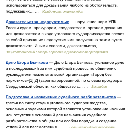
использоваться для доказывания любого из обстоятельств,
подлежащих… …
Юридическая энциклопедия
Доказательства недопустимые
— нарушение норм УПК
России судом, прокурором, следователем, органом дознания
или дознавателем в ходе уголовного судопроизводства влечет
за собой признание недопустимыми полученных таким путем
доказательств. Иными словами, доказательства,… …
Энциклопедический словарь-справочник руководителя предприятия
Дело Егора Бычкова
— Дело Егора Бычкова уголовное дело
и последовавший за ним судебный процесс по обвинению
руководителя нижнетагильской организации «Город без
наркотиков»[1][2] (зарегистрированной, по словам прокурора
Свердловской области, как общество с… …
Википедия
Подготовка и назначение судебного разбирательства
—
третья по счету стадия уголовного судопроизводства,
основными задачами которой являются установление наличия
или отсутствия оснований для назначения судебного
разбирательства в общем или особом порядке и создание
условий для рассмотрения… …
Большой юридический словарь