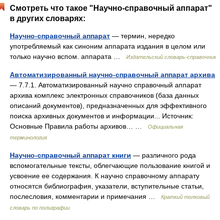
Смотреть что такое "Научно-справочный аппарат"
в других словарях:
Научно-справочный аппарат
— термин, нередко
употребляемый как синоним аппарата издания в целом или
только научно вспом. аппарата …
Издательский словарь-справочник
Автоматизированный научно-справочный аппарат архива
— 7.7.1. Автоматизированный научно справочный аппарат
архива комплекс электронных справочников (база данных
описаний документов), предназначенных для эффективного
поиска архивных документов и информации... Источник:
Основные Правила работы архивов… …
Официальная
терминология
Научно-справочный аппарат книги
— различного рода
вспомогательные тексты, облегчающие пользование книгой и
усвоение ее содержания. К научно справочному аппарату
относятся библиография, указатели, вступительные статьи,
послесловия, комментарии и примечания …
Краткий толковый
словарь по полиграфии