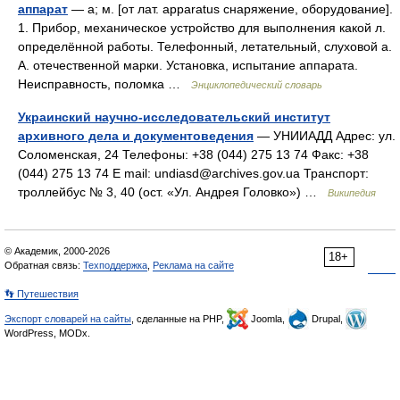
аппарат
— а; м. [от лат. apparatus снаряжение, оборудование].
1. Прибор, механическое устройство для выполнения какой л.
определённой работы. Телефонный, летательный, слуховой а.
А. отечественной марки. Установка, испытание аппарата.
Неисправность, поломка …
Энциклопедический словарь
Украинский научно-исследовательский институт
архивного дела и документоведения
— УНИИАДД Адрес: ул.
Соломенская, 24 Телефоны: +38 (044) 275 13 74 Факс: +38
(044) 275 13 74 E mail: undiasd@archives.gov.ua Транспорт:
троллейбус № 3, 40 (ост. «Ул. Андрея Головко») …
Википедия
© Академик, 2000-2026
18+
Обратная связь:
Техподдержка
,
Реклама на сайте
👣 Путешествия
Экспорт словарей на сайты
, сделанные на PHP,
Joomla,
Drupal,
WordPress, MODx.