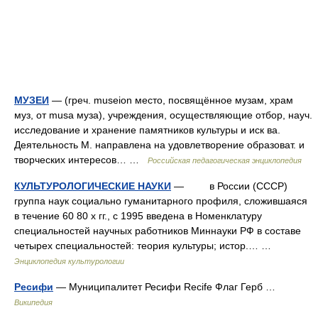
МУЗЕИ
— (греч. museion место, посвящённое музам, храм
муз, от musa муза), учреждения, осуществляющие отбор, науч.
исследование и хранение памятников культуры и иск ва.
Деятельность М. направлена на удовлетворение образоват. и
творческих интересов… …
Российская педагогическая энциклопедия
КУЛЬТУРОЛОГИЧЕСКИЕ НАУКИ
— в России (СССР)
группа наук социально гуманитарного профиля, сложившаяся
в течение 60 80 х гг., с 1995 введена в Номенклатуру
специальностей научных работников Миннауки РФ в составе
четырех специальностей: теория культуры; истор.… …
Энциклопедия культурологии
Ресифи
— Муниципалитет Ресифи Recife Флаг Герб …
Википедия