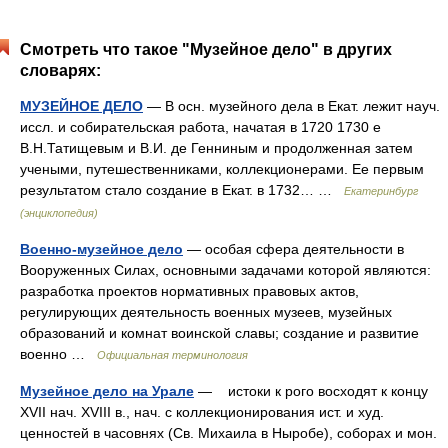
Смотреть что такое "Музейное дело" в других
словарях:
МУЗЕЙНОЕ ДЕЛО
— В осн. музейного дела в Екат. лежит науч.
иссл. и собирательская работа, начатая в 1720 1730 е
В.Н.Татищевым и В.И. де Генниным и продолженная затем
учеными, путешественниками, коллекционерами. Ее первым
результатом стало создание в Екат. в 1732… …
Екатеринбург
(энциклопедия)
Военно-музейное дело
— особая сфера деятельности в
Вооруженных Силах, основными задачами которой являются:
разработка проектов нормативных правовых актов,
регулирующих деятельность военных музеев, музейных
образований и комнат воинской славы; создание и развитие
военно …
Официальная терминология
Музейное дело на Урале
— истоки к рого восходят к концу
XVII нач. XVIII в., нач. с коллекционирования ист. и худ.
ценностей в часовнях (Св. Михаила в Ныробе), соборах и мон.