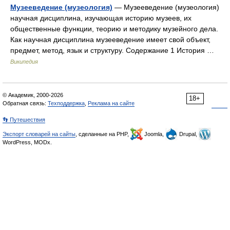
Музееведение (музеология)
— Музееведение (музеология)
научная дисциплина, изучающая историю музеев, их
общественные функции, теорию и методику музейного дела.
Как научная дисциплина музееведение имеет свой объект,
предмет, метод, язык и структуру. Содержание 1 История …
Википедия
© Академик, 2000-2026
18+
Обратная связь:
Техподдержка
,
Реклама на сайте
👣 Путешествия
Экспорт словарей на сайты
, сделанные на PHP,
Joomla,
Drupal,
WordPress, MODx.