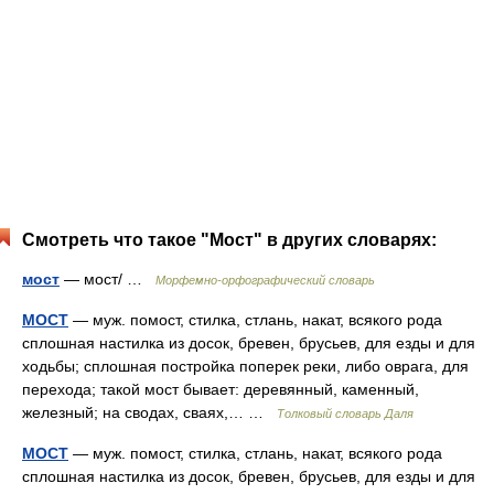
Смотреть что такое "Мост" в других словарях:
мост
— мост/ …
Морфемно-орфографический словарь
МОСТ
— муж. помост, стилка, стлань, накат, всякого рода
сплошная настилка из досок, бревен, брусьев, для езды и для
ходьбы; сплошная постройка поперек реки, либо оврага, для
перехода; такой мост бывает: деревянный, каменный,
железный; на сводах, сваях,… …
Толковый словарь Даля
МОСТ
— муж. помост, стилка, стлань, накат, всякого рода
сплошная настилка из досок, бревен, брусьев, для езды и для