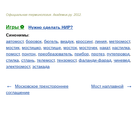
Официальная терминология
.
Академик.ру
.
2012
.
Игры ⚽
Нужно сделать НИР?
Синонимы
:
автомост
,
боровок
,
бюгель
,
виадук
,
кроссинг
,
линия
,
метромост
,
мостик
,
мостишко
,
мостище
,
мосток
,
мосточек
,
накат
,
настилка
,
помост
,
понтон
,
преобразователь
,
прибор
,
протез
,
путепровод
,
стилка
,
стлань
,
телемост
,
тензомост
,
фаланди-фарад
,
чиневед
,
электромост
,
эстакада
Московское трехстороннее
Мост наплавной
соглашение