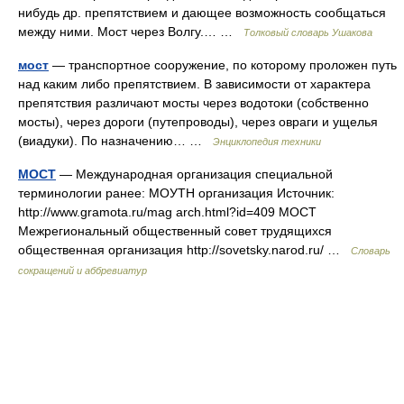
нибудь др. препятствием и дающее возможность сообщаться
между ними. Мост через Волгу.… …
Толковый словарь Ушакова
мост
— транспортное сооружение, по которому проложен путь
над каким либо препятствием. В зависимости от характера
препятствия различают мосты через водотоки (собственно
мосты), через дороги (путепроводы), через овраги и ущелья
(виадуки). По назначению… …
Энциклопедия техники
МОСТ
— Международная организация специальной
терминологии ранее: МОУТН организация Источник:
http://www.gramota.ru/mag arch.html?id=409 МОСТ
Межрегиональный общественный совет трудящихся
общественная организация http://sovetsky.narod.ru/ …
Словарь
сокращений и аббревиатур