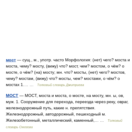
мост
— сущ., м., употр. часто Морфология: (нет) чего? моста и
моста, чему? мосту, (вижу) что? мост, чем? мостом, о чём? о
мосте, о чём? (на) мосту; мн. что? мосты, (нет) чего? мостов,
чему? мостам, (вижу) что? мосты, чем? мостами, о чём? о
мостах 1.… …
Толковый словарь Дмитриева
МОСТ
— МОСТ, моста и моста, о мосте, на мосту, мн. ы, ов,
муж. 1. Сооружение для перехода, переезда через реку, овраг,
железнодорожный путь, какие н. препятствия.
Железнодорожный, автодорожный, пешеходный м.
Железобетонный, металлический, каменный,… …
Толковый
словарь Ожегова