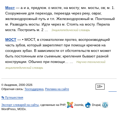
Мост
— а и а, предлож. о мосте, на мосту; мн. мосты, ов; м. 1.
Сооружение для перехода, переезда через реку, овраг,
железнодорожный путь и т.п. Железнодорожный м. Понтонный
м. Разводить мосты. Идти через м. Стоять на мосту. Перила
моста. Построить м. 2 …
Энциклопедический словарь
МОСТ
— • МОСТ, в стоматологии протез, воспроизводящий
часть зубов, который закрепляют при помощи крючков на
соседних зубах. В зависимости от обстоятельств мост может
быть постоянным или съемным; крепления бывают разной
конструкции. Обычно при помощи… …
Научно-технический
энциклопедический словарь
© Академик, 2000-2026
18+
Обратная связь:
Техподдержка
,
Реклама на сайте
👣 Путешествия
Экспорт словарей на сайты
, сделанные на PHP,
Joomla,
Drupal,
WordPress, MODx.