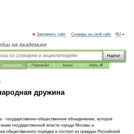
Запомнить сайт
Словарь на свой сайт
RU
едии на Академике
Найти!
Толкования
Переводы
Книги
Игры ⚽
я
народная дружина
а
-
государственно
-
общественное
объединение
,
которое
ганам
государственной
власти
города
Москвы
и
нии
общественного
порядка
и
состоит
из
граждан
Российской