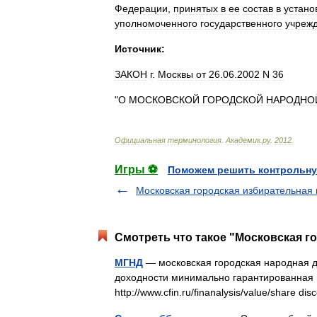
Федерации
,
принятых
в
ее
состав
в
устано
уполномоченного
государственного
учреж
Источник:
ЗАКОН
г
.
Москвы
от
26
.
06
.
2002
N
36
"
О
МОСКОВСКОЙ
ГОРОДСКОЙ
НАРОДНО
Официальная
терминология
.
Академик
.
ру
.
2012
.
Игры ⚽
Поможем решить контрольну
Московская городская избирательная
Смотреть что такое "Московская г
МГНД
— московская городская народная 
доходности минимально гарантированная 
http://www.cfin.ru/finanalysis/value/share d