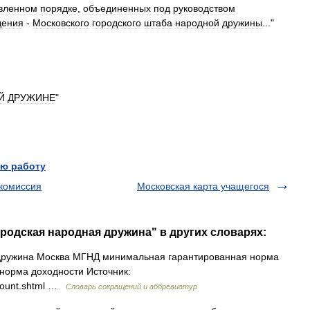
вленном
порядке
,
объединенных
под
руководством
дения
-
Московского
городского
штаба
народной
дружины
..."
Й
ДРУЖИНЕ
"
ю работу
 комиссия
Московская карта учащегося
ородская народная дружина" в других словарях:
дружина Москва МГНД минимальная гарантированная норма
норма доходности Источник:
iscount.shtml …
Словарь сокращений и аббревиатур