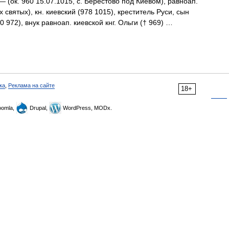
 (ок. 960 15.07.1015, с. Берестово под Киевом), равноап.
 святых), кн. киевский (978 1015), креститель Руси, сын
0 972), внук равноап. киевской кнг. Ольги († 969) …
ка
,
Реклама на сайте
18+
omla,
Drupal,
WordPress, MODx.