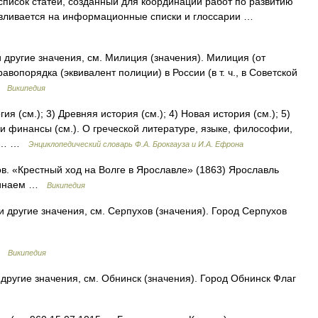
исок статей, созданный для координации работ по развитию
вливается на информационные списки и глоссарии …
 другие значения, см. Милиция (значения). Милиция (от
равопорядка (эквивалент полиции) в России (в т. ч., в Советской
 …
Википедия
ия (см.); 3) Древняя история (см.); 4) Новая история (см.); 5)
и финансы (см.). О греческой литературе, языке, философии,
 Г.… …
Энциклопедический словарь Ф.А. Брокгауза и И.А. Ефрона
. «Крестный ход на Волге в Ярославле» (1863) Ярославль
оминаем …
Википедия
 другие значения, см. Серпухов (значения). Город Серпухов
 …
Википедия
другие значения, см. Обнинск (значения). Город Обнинск Флаг