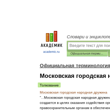
Словари и энциклоп
academic.ru
Официальная терминология
Официальная терминологи
Московская городская 
Толкование
Московская
городская
народная
дружина
"...
Московская
городская
народная
дружин
создается
в
целях
оказания
содействия
ор
правоохранительным
органам
в
обеспече