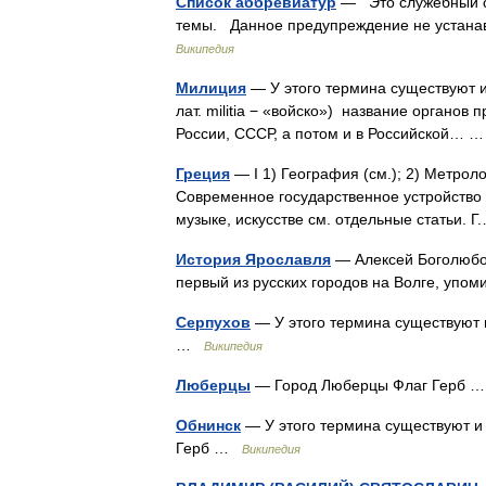
Список аббревиатур
— Это служебный сп
темы. Данное предупреждение не устана
Википедия
Милиция
— У этого термина существуют и
лат. militia − «войско») название органов п
России, СССР, а потом и в Российской…
Греция
— I 1) География (см.); 2) Метролог
Современное государственное устройство 
музыке, искусстве см. отдельные статьи.
История Ярославля
— Алексей Боголюбов
первый из русских городов на Волге, уп
Серпухов
— У этого термина существуют и
…
Википедия
Люберцы
— Город Люберцы Флаг Герб
Обнинск
— У этого термина существуют и 
Герб …
Википедия