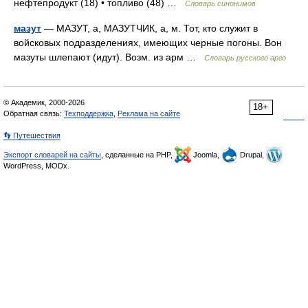
нефтепродукт (18) • топливо (48) …
Словарь синонимов
мазут
— МАЗУТ, а, МАЗУТЧИК, а, м. Тот, кто служит в
войсковых подразделениях, имеющих черные погоны. Вон
мазуты шлепают (идут). Возм. из арм …
Словарь русского арго
© Академик, 2000-2026
18+
Обратная связь:
Техподдержка
,
Реклама на сайте
👣 Путешествия
Экспорт словарей на сайты
, сделанные на PHP,
Joomla,
Drupal,
WordPress, MODx.