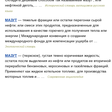
Охладить дешевым способом так называемый мазут , или
нефтяной деготь,… …
Исторический словарь галлицизмов русского
языка
МАЗУТ
— тяжелые фракции или остатки перегонки сырой
нефти; или смеси этих продуктов, предназначенные для
использования в качестве горючего для получения тепла или
энергии ( Международная конвенция о создании
международного фонда для компенсации ущерба от …
Экологический словарь
МАЗУТ
— (тюркское), густая темно коричневая жидкость;
остаток после выделения из нефти или продуктов ее вторичной
переработки бензиновых, керосиновых и газойлевых фракций.
Применяют как жидкое котельное топливо, для производства
моторных топлив и… …
Современная энциклопедия