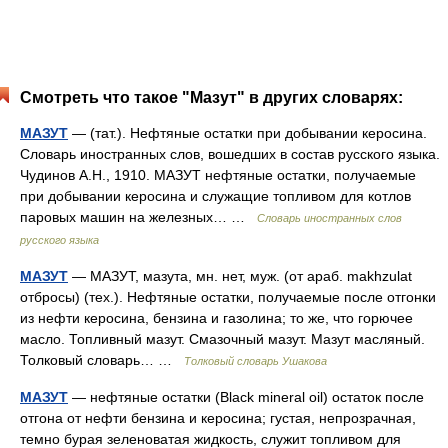
Смотреть что такое "Мазут" в других словарях:
МАЗУТ
— (тат.). Нефтяные остатки при добывании керосина.
Словарь иностранных слов, вошедших в состав русского языка.
Чудинов А.Н., 1910. МАЗУТ нефтяные остатки, получаемые
при добывании керосина и служащие топливом для котлов
паровых машин на железных… …
Словарь иностранных слов
русского языка
МАЗУТ
— МАЗУТ, мазута, мн. нет, муж. (от араб. makhzulat
отбросы) (тех.). Нефтяные остатки, получаемые после отгонки
из нефти керосина, бензина и газолина; то же, что горючее
масло. Топливный мазут. Смазочный мазут. Мазут масляный.
Толковый словарь… …
Толковый словарь Ушакова
МАЗУТ
— нефтяные остатки (Black mineral oil) остаток после
отгона от нефти бензина и керосина; густая, непрозрачная,
темно бурая зеленоватая жидкость, служит топливом для