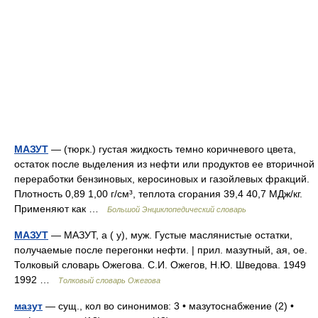
МАЗУТ
— (тюрк.) густая жидкость темно коричневого цвета,
остаток после выделения из нефти или продуктов ее вторичной
переработки бензиновых, керосиновых и газойлевых фракций.
Плотность 0,89 1,00 г/см³, теплота сгорания 39,4 40,7 МДж/кг.
Применяют как …
Большой Энциклопедический словарь
МАЗУТ
— МАЗУТ, а ( у), муж. Густые маслянистые остатки,
получаемые после перегонки нефти. | прил. мазутный, ая, ое.
Толковый словарь Ожегова. С.И. Ожегов, Н.Ю. Шведова. 1949
1992 …
Толковый словарь Ожегова
мазут
— сущ., кол во синонимов: 3 • мазутоснабжение (2) •