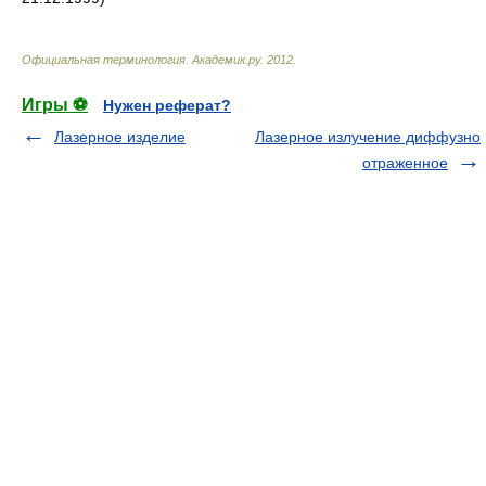
Официальная терминология
.
Академик.ру
.
2012
.
Игры ⚽
Нужен реферат?
Лазерное изделие
Лазерное излучение диффузно
отраженное