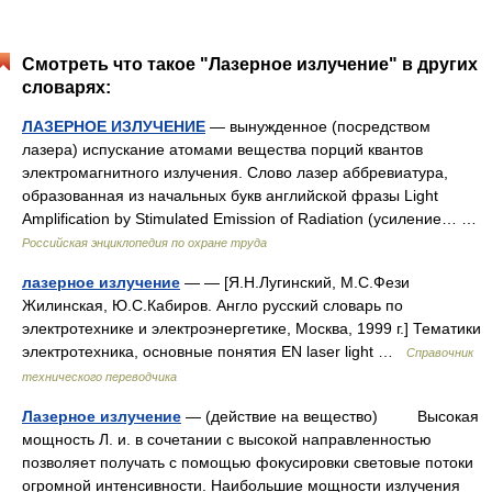
Смотреть что такое "Лазерное излучение" в других
словарях:
ЛАЗЕРНОЕ ИЗЛУЧЕНИЕ
— вынужденное (посредством
лазера) испускание атомами вещества порций квантов
электромагнитного излучения. Слово лазер аббревиатура,
образованная из начальных букв английской фразы Light
Amplification by Stimulated Emission of Radiation (усиление… …
Российская энциклопедия по охране труда
лазерное излучение
— — [Я.Н.Лугинский, М.С.Фези
Жилинская, Ю.С.Кабиров. Англо русский словарь по
электротехнике и электроэнергетике, Москва, 1999 г.] Тематики
электротехника, основные понятия EN laser light …
Справочник
технического переводчика
Лазерное излучение
— (действие на вещество) Высокая
мощность Л. и. в сочетании с высокой направленностью
позволяет получать с помощью фокусировки световые потоки
огромной интенсивности. Наибольшие мощности излучения