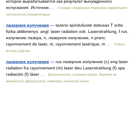
которое вырабатывается как результат вынужденного
испускания. Источник …
Словарь-справочник терминов нормативно-
технической документации
лазерное излучение
— lazerio spinduliuotė statusas T sritis
fizika atitikmenys: angl. laser radiation vok. Laserstrahlung, f rus.
излучение лазера, n; лазерное излучение, n pranc.
rayonnement de laser, m; rayonnement lasérique, m …
Fizikos
terminų žodynas
лазерное излучение
— rus лазерное излучение (с) eng laser
radiation fra rayonnement (m) laser deu Laserstrahlung (f) spa
radiación (f) láser …
Безопасность и гигиена труда. Перевод на
английский, французский, немецкий, испанский языки