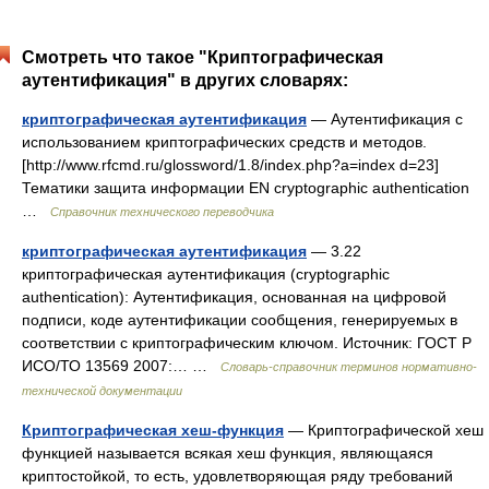
Смотреть что такое "Криптографическая
аутентификация" в других словарях:
криптографическая аутентификация
— Аутентификация с
использованием криптографических средств и методов.
[http://www.rfcmd.ru/glossword/1.8/index.php?a=index d=23]
Тематики защита информации EN cryptographic authentication
…
Справочник технического переводчика
криптографическая аутентификация
— 3.22
криптографическая аутентификация (cryptographic
authentication): Аутентификация, основанная на цифровой
подписи, коде аутентификации сообщения, генерируемых в
соответствии с криптографическим ключом. Источник: ГОСТ Р
ИСО/ТО 13569 2007:… …
Словарь-справочник терминов нормативно-
технической документации
Криптографическая хеш-функция
— Криптографической хеш
функцией называется всякая хеш функция, являющаяся
криптостойкой, то есть, удовлетворяющая ряду требований